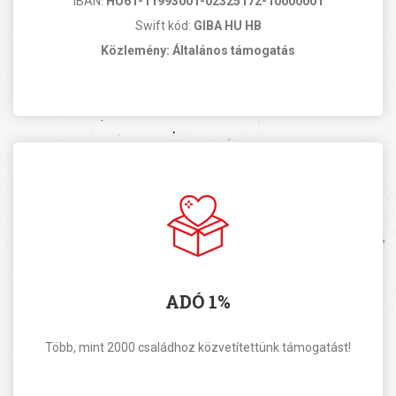
IBAN:
HU61-11993001-02325172-10000001
Swift kód:
GIBA HU HB
Közlemény: Általános támogatás
ADÓ 1%
Több, mint 2000 családhoz közvetítettünk támogatást!