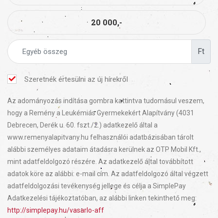
20 000,-
Ft
Szeretnék értesülni az új hírekről
Az adományozás indítása gombra kattintva tudomásul veszem,
hogy a Remény a Leukémiás Gyermekekért Alapítvány (4031
Debrecen, Derék u. 60. fszt./2.) adatkezelő által a
www.remenyalapitvany.hu felhasználói adatbázisában tárolt
alábbi személyes adataim átadásra kerülnek az OTP Mobil Kft.,
mint adatfeldolgozó részére. Az adatkezelő által továbbított
adatok köre az alábbi: e-mail cím. Az adatfeldolgozó által végzett
adatfeldolgozási tevékenység jellege és célja a SimplePay
Adatkezelési tájékoztatóban, az alábbi linken tekinthető meg:
http://simplepay.hu/vasarlo-aff