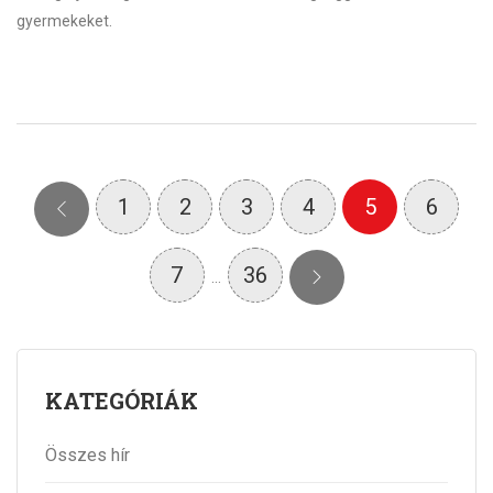
gyermekeket.
1
2
3
4
5
6
7
36
…
KATEGÓRIÁK
Összes hír