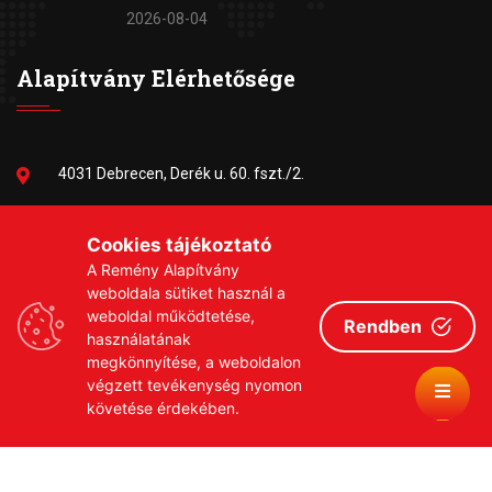
2026-08-04
Alapítvány Elérhetősége
4031 Debrecen, Derék u. 60. fszt./2.
06-30/384-9703
Cookies tájékoztató
A Remény Alapítvány
remeny1999@gmail.com
weboldala sütiket használ a
weboldal működtetése,
Rendben
használatának
megkönnyítése, a weboldalon
végzett tevékenység nyomon
követése érdekében.
Copyrights © 2026 Remény a Leukémiás Gyermekekért
Közhasznú Alapítvány
Adatvédelmi szabályzat
Adományozási tájékoztató