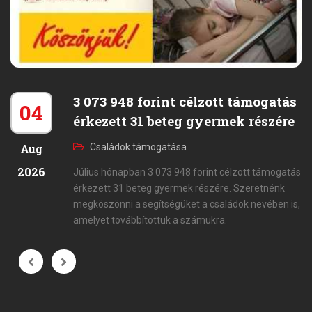
3 073 948 forint célzott támogatás
04
érkezett 31 beteg gyermek részére
Aug
Családok támogatása
2026
Július hónapban 3 073 948 forint célzott támogatás
érkezett 31 beteg gyermek részére. Szeretnénk
megköszönni a segítségüket a családok nevében is,
amelyet továbbítottuk a számukra.