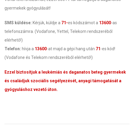
gyermekek gyógyulását!
SMS küldése:
Kérjük, küldje a
71-
es kódszámot a
13600
-as
telefonszámra. (Vodafone, Yettel, Telekom rendszeréből
elérhető!)
Telefon:
hívja a
13600
-at majd a gépi hang után
71
-es kód!
(Vodafone és Telekom rendszeréből elérhető!)
Ezzel biztosítjuk a leukémiás és daganatos beteg gyermekek
és családjuk szociális segélyezését, anyagi támogatását a
gyógyuláshoz vezető úton.