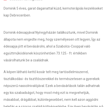
Dominik 5 éves, garat daganattal küzd, kemoterápiás kezeléseket
kap Debrecenben.
Dominik édesapjával Nyíregyházán találkoztunk, mivel Dominik
állapota nem engedte meg, hogy személyesen ott legyen, Így az
édesapja jött el bevásárolni, ahol a Szabolcs-Cooppal való
együttműködésnek köszönhetően 73.125.- ft. értékben
vásárolhatunk be a családnak.
A képen látható kettő kosár telt meg tartósélelmiszerrel,
tisztálkodási- és tisztítószerekkel és természetesen a gyerekek
népszerű nassolnivalójával. Ezek a bevásárlások talán adhatnak
egy kis szabadságot, hogy most még ezt is megvehetjük,
másabbat, drágábbat, különlegesebbet, nem kell azon aggódni
belefér-e a szoros családi költségvetésbe. Egy ilyen bevásárlás a 6