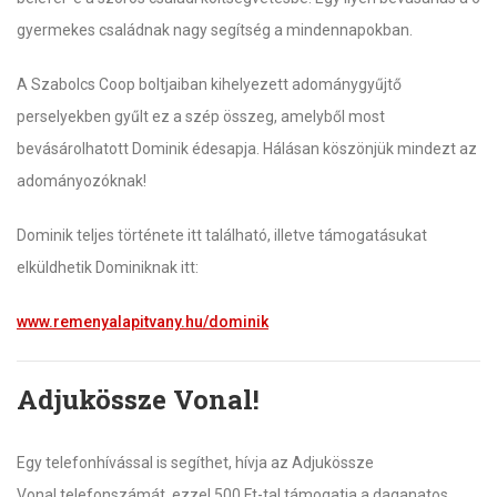
gyermekes családnak nagy segítség a mindennapokban.
A Szabolcs Coop boltjaiban kihelyezett adománygyűjtő
perselyekben gyűlt ez a szép összeg, amelyből most
bevásárolhatott Dominik édesapja. Hálásan köszönjük mindezt az
adományozóknak!
Dominik teljes története itt található,
illetve támogatásukat
elküldhetik Dominiknak itt:
www.remenyalapitvany.hu/dominik
Adjukössze Vonal!
Egy telefonhívással is segíthet, hívja az Adjukössze
Vonal telefonszámát, ezzel 500 Ft-tal támogatja a daganatos