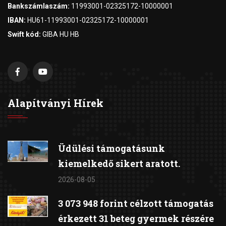
Bankszámlaszám:
11993001-02325172-10000001
IBAN:
HU61-11993001-02325172-10000001
Swift kód:
GIBA HU HB
Alapítványi Hírek
Üdülési támogatásunk
kiemelkedő sikert aratott.
2026-08-05
3 073 948 forint célzott támogatás
érkezett 31 beteg gyermek részére