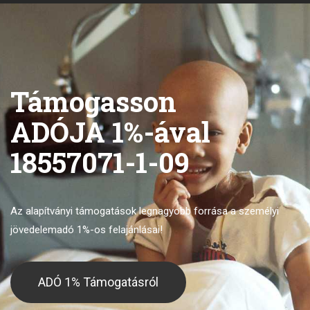
Támogasson
ADÓJA 1%-ával
18557071-1-09
Az alapítványi támogatások legnagyobb forrása
a személyi
jövedelemadó 1%-os felajánlásai!
ADÓ 1% Támogatásról