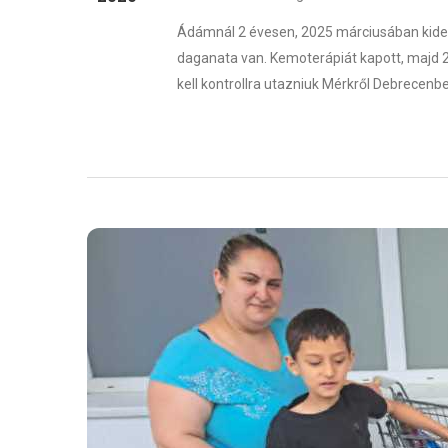
Ádámnál 2 évesen, 2025 márciusában kiderül
daganata van. Kemoterápiát kapott, majd 
kell kontrollra utazniuk Mérkről Debrecenbe