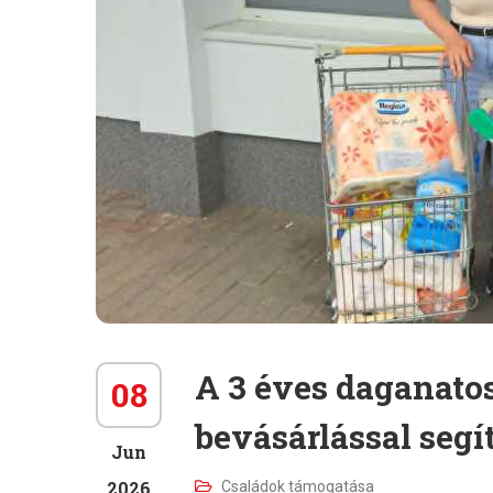
A 3 éves daganato
08
bevásárlással segí
Jun
2026
Családok támogatása