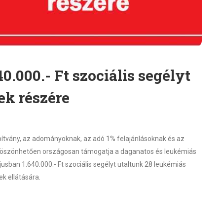
0.000.- Ft szociális segélyt
ek részére
tvány, az adományoknak, az adó 1% felajánlásoknak és az
köszönhetően országosan támogatja a daganatos és leukémiás
ban 1.640.000.- Ft szociális segélyt utaltunk 28 leukémiás
k ellátására.