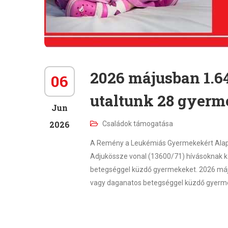
2026 májusban 1.64
06
utaltunk 28 gyerm
Jun
2026
Családok támogatása
A Remény a Leukémiás Gyermekekért Alapí
Adjukössze vonal (13600/71) hívásoknak 
betegséggel küzdő gyermekeket. 2026 május
vagy daganatos betegséggel küzdő gyerme