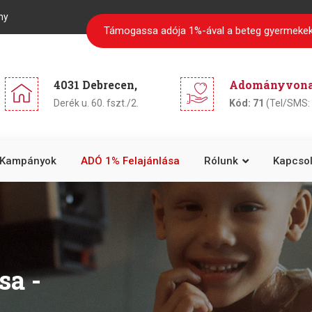
ny
Támogassa adója 1%-ával a beteg gyermekek
4031 Debrecen,
Adományvonal
Derék u. 60. fszt./2.
Kód: 71
(Tel/SMS: 
Kampányok
ADÓ 1% Felajánlása
Rólunk
Kapcsol
sa -