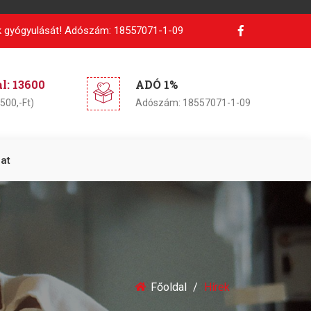
 gyógyulását!
Adószám: 18557071-1-09
: 13600
ADÓ 1%
500,-Ft)
Adószám: 18557071-1-09
at
Főoldal
Hírek