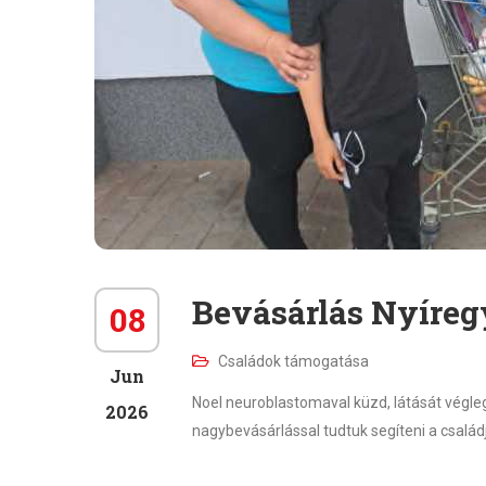
Bevásárlás Nyíreg
08
Családok támogatása
Jun
Noel neuroblastomaval küzd, látását vég
2026
nagybevásárlással tudtuk segíteni a családj