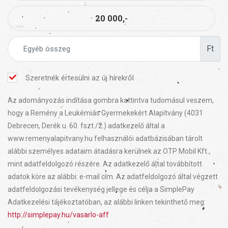
20 000,-
Ft
Szeretnék értesülni az új hírekről
Az adományozás indítása gombra kattintva tudomásul veszem,
hogy a Remény a Leukémiás Gyermekekért Alapítvány (4031
Debrecen, Derék u. 60. fszt./2.) adatkezelő által a
www.remenyalapitvany.hu felhasználói adatbázisában tárolt
alábbi személyes adataim átadásra kerülnek az OTP Mobil Kft.,
mint adatfeldolgozó részére. Az adatkezelő által továbbított
adatok köre az alábbi: e-mail cím. Az adatfeldolgozó által végzett
adatfeldolgozási tevékenység jellege és célja a SimplePay
Adatkezelési tájékoztatóban, az alábbi linken tekinthető meg:
http://simplepay.hu/vasarlo-aff