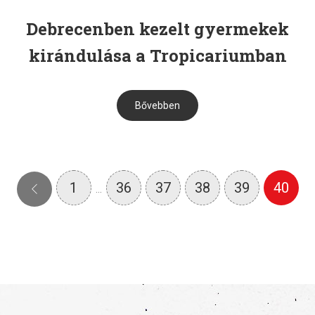
Debrecenben kezelt gyermekek
kirándulása a Tropicariumban
Bővebben
1
36
37
38
39
40
…