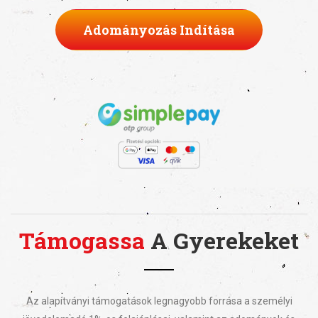
Adományozás Indítása
Támogassa
A Gyerekeket
Az alapítványi támogatások legnagyobb forrása a személyi