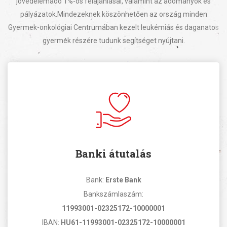
jövedelemadó 1%-os felajánlásai, valamint az adományok és
pályázatok.
Mindezeknek köszönhetően az ország minden
Gyermek-onkológiai Centrumában kezelt leukémiás és daganatos
gyermek részére tudunk segítséget nyújtani.
Banki átutalás
Bank:
Erste Bank
Bankszámlaszám:
11993001-02325172-10000001
IBAN:
HU61-11993001-02325172-10000001