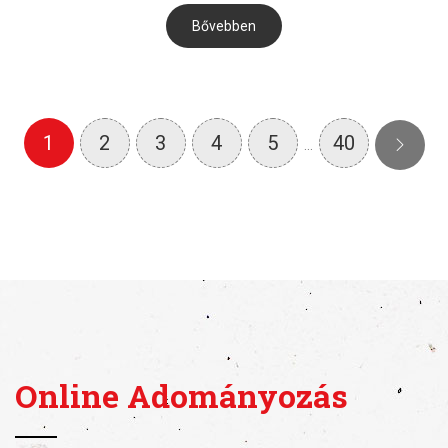
Bővebben
1
2
3
4
5
40
…
Online Adományozás