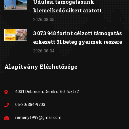
Üdülési támogatásunk
kiemelkedő sikert aratott.
2026-08-05
3 073 948 forint célzott támogatás
érkezett 31 beteg gyermek részére
2026-08-04
Alapítvány Elérhetősége
4031 Debrecen, Derék u. 60. fszt./2.
06-30/384-9703
remeny1999@gmail.com