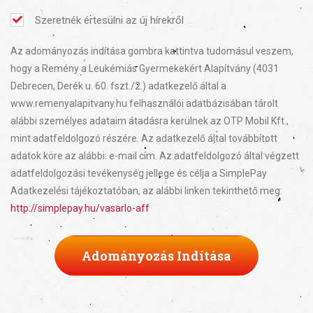
Szeretnék értesülni az új hírekről
Az adományozás indítása gombra kattintva tudomásul veszem,
hogy a Remény a Leukémiás Gyermekekért Alapítvány (4031
Debrecen, Derék u. 60. fszt./2.) adatkezelő által a
www.remenyalapitvany.hu felhasználói adatbázisában tárolt
alábbi személyes adataim átadásra kerülnek az OTP Mobil Kft.,
mint adatfeldolgozó részére. Az adatkezelő által továbbított
adatok köre az alábbi: e-mail cím. Az adatfeldolgozó által végzett
adatfeldolgozási tevékenység jellege és célja a SimplePay
Adatkezelési tájékoztatóban, az alábbi linken tekinthető meg:
http://simplepay.hu/vasarlo-aff
Adományozás Indítása