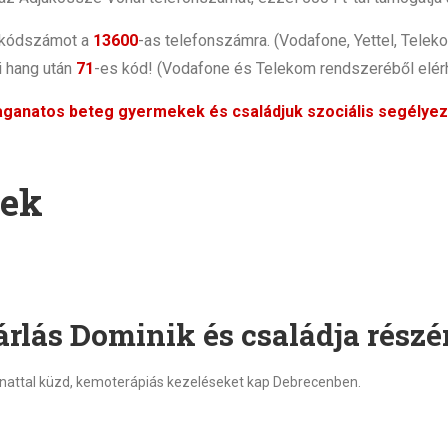
 kódszámot a
13600
-as telefonszámra. (Vodafone, Yettel, Telek
i hang után
71
-es kód! (Vodafone és Telekom rendszeréből elér
daganatos beteg gyermekek és családjuk szociális segélye
rek
lás Dominik és családja részé
anattal küzd, kemoterápiás kezeléseket kap Debrecenben.