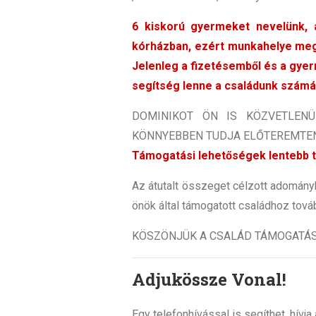
6 kiskorú gyermeket nevelünk, 
kórházban, ezért munkahelye meg
Jelenleg a fizetésemből és a gyer
segítség lenne a családunk számár
DOMINIKOT ÖN IS KÖZVETLENÜ
KÖNNYEBBEN TUDJA ELŐTEREMTEN
Támogatási lehetőségek lentebb t
Az átutalt összeget célzott adomán
önök által támogatott családhoz továb
KÖSZÖNJÜK A CSALÁD TÁMOGATÁS
Adjukössze Vonal!
Egy telefonhívással is segíthet, hív