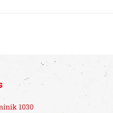
s
inik 1030