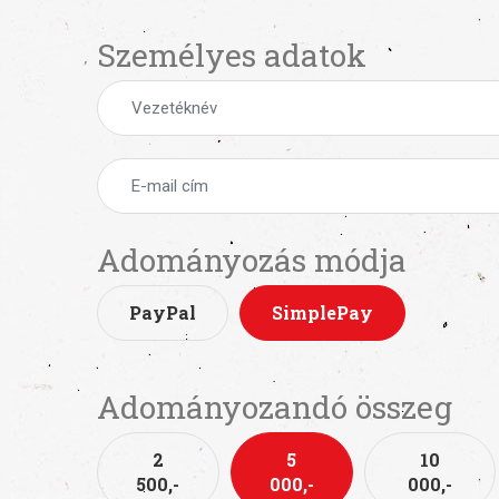
Személyes adatok
Adományozás módja
PayPal
SimplePay
Adományozandó összeg
2
5
10
500,-
000,-
000,-