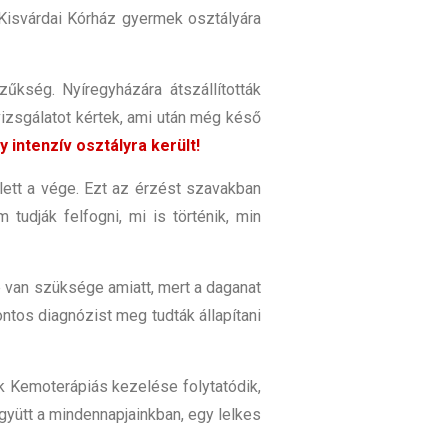
a Kisvárdai Kórház gyermek osztályára
űkség. Nyíregyházára átszállították
vizsgálatot kértek, ami után még késő
 intenzív osztályra került!
 lett a vége. Ezt az érzést szavakban
tudják felfogni, mi is történik, min
e van szüksége amiatt, mert a daganat
ontos diagnózist meg tudták állapítani
k Kemoterápiás kezelése folytatódik
​,
együtt a mindennapjainkban
​,
egy lelkes