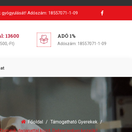
 gyógyulását!
Adószám: 18557071-1-09
: 13600
ADÓ 1%
500,-Ft)
Adószám: 18557071-1-09
at
Főoldal
Támogatható Gyerekek
Dominik daganattal küzd, Debrecenben kezelik!