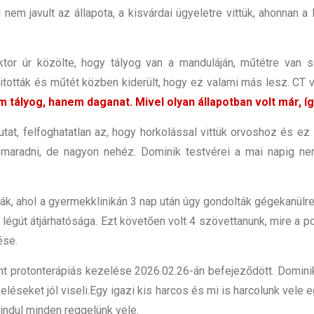
 nem javult az állapota, a kisvárdai ügyeletre vittük, ahonnan 
tor úr közölte, hogy tályog van a manduláján, műtétre van sz
tották és műtét közben kiderült, hogy ez valami más lesz. CT 
 tályog, hanem daganat. Mivel olyan állapotban volt már, így
utat, felfoghatatlan az, hogy horkolással vittük orvoshoz és ez
 maradni, de nagyon nehéz. Dominik testvérei a mai napig nem 
k, ahol a gyermekklinikán 3 nap után úgy gondolták gégekanülr
 a légút átjárhatósága. Ezt követően volt 4 szövettanunk, mire a p
ése.
nt protonterápiás kezelése 2026.02.26-án befejeződött. Domini
léseket jól viseli.
Egy igazi kis harcos és mi is harcolunk vele 
indul minden reggelünk vel
​e.