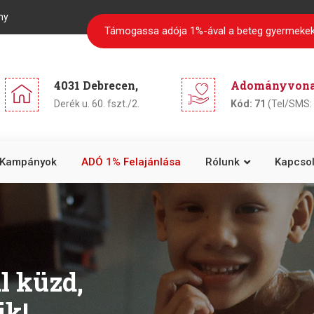
ny
Támogassa adója 1%-ával a beteg gyermekek
4031 Debrecen,
Adományvonal
Derék u. 60. fszt./2.
Kód: 71
(Tel/SMS: 
Kampányok
ADÓ 1% Felajánlása
Rólunk
Kapcsol
l küzd,
ik!