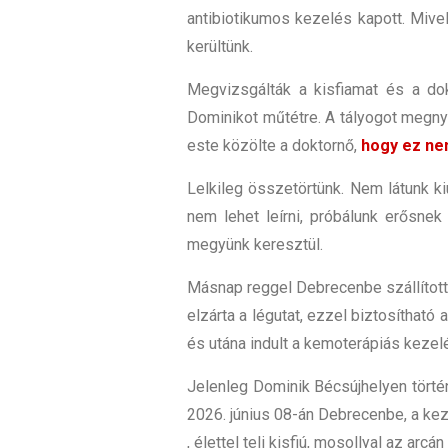
antibiotikumos kezelés kapott. Mivel
kerültünk.
Megvizsgálták a kisfiamat és a dok
Dominikot műtétre. A tályogot megnyi
este közölte a doktornő,
hogy ez nem
Lelkileg összetörtünk. Nem látunk ki
nem lehet leírni, próbálunk erősnek
megyünk keresztül.
Másnap reggel Debrecenbe szállítottá
elzárta a légutat, ezzel biztosítható
és utána indult a kemoterápiás kezel
Jelenleg Dominik Bécsújhelyen törté
2026.
június
​0
8
​-
án
​
Debrecenbe
​,
a keze
,
élettel teli kisfiú
​,
mosollyal az arcán 