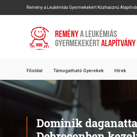
Remény a Leukémiás Gyermekekért Közhasznú Alapítvá
Főoldal
Támogatható Gyerekek
Hírek
Dominik daganatta
Debrecenben kezel