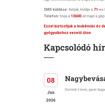
SMS küldése:
Kérjük, küldje a
71-
es
Telefon:
hívja a
13600
-at majd a gép
Ezzel biztosítjuk a leukémiás és 
gyógyuláshoz vezető úton.
Kapcsolódó hí
Nagybevásár
08
Dominik 5 éves, garat dag
Jun
2026