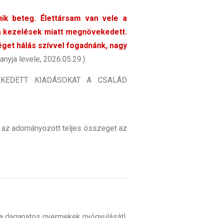
ik beteg. Élettársam van vele a
a kezelések miatt megnövekedett.
éget hálás szívvel fogadnánk, nagy
nyja levele, 2026.05.29.)
EKEDETT KIADÁSOKAT A CSALÁD
 az adományozott teljes összeget az
ja a daganatos gyermekek gyógyulását!