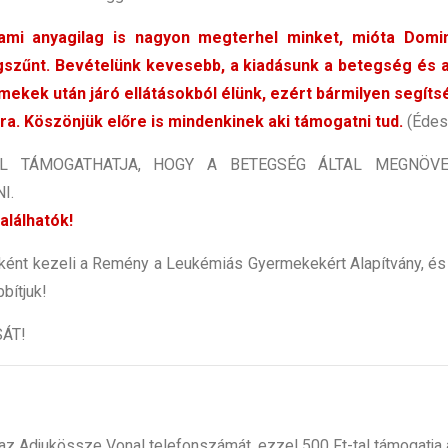
ami anyagilag is nagyon megterhel minket, mióta Domin
szűnt. Bevételünk kevesebb, a kiadásunk a betegség és 
mekek után járó ellátásokból élünk, ezért bármilyen segíts
a. Köszönjük előre is mindenkinek aki támogatni tud.
(Édesa
L TÁMOGATHATJA, HOGY A BETEGSÉG ÁLTAL MEGNÖV
I.
alálhatók!
yként kezeli a Remény a Leukémiás Gyermekekért Alapítvány, és
bítjuk!
ÁT!
ja az Adjukössze Vonal telefonszámát, ezzel 500 Ft-tal támogat