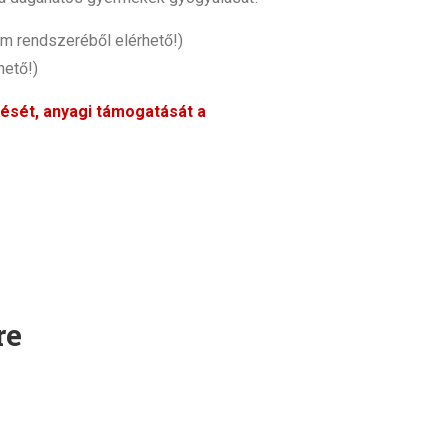
om rendszeréből elérhető!)
hető!)
zését, anyagi támogatását a
re