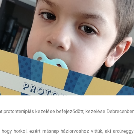
nt protonterápiás kezelése befejeződött, kezelése Debrecenben 
hogy horkol, ezért másnap háziorvoshoz vittük, aki arcüreggyu