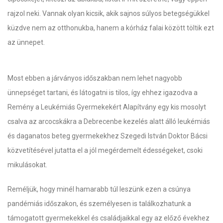
rajzol neki. Vannak olyan kicsik, akik sajnos súlyos betegségükkel
küzdve nem az otthonukba, hanem a kórház falai között töltik ezt
az ünnepet.
Most ebben a járványos időszakban nem lehet nagyobb
ünnepséget tartani, és látogatni is tilos, így ehhez igazodva a
Remény a Leukémiás Gyermekekért Alapítvány egy kis mosolyt
csalva az arcocskákra a Debrecenbe kezelés alatt álló leukémiás
és daganatos beteg gyermekekhez Szegedi István Doktor Bácsi
közvetítésével jutatta el a jól megérdemelt édességeket, csoki
mikulásokat.
Reméljük, hogy minél hamarabb túl leszünk ezen a csúnya
pandémiás időszakon, és személyesen is találkozhatunk a
támogatott gyermekekkel és családjaikkal egy az előző évekhez