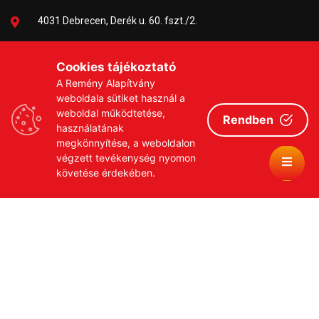
4031 Debrecen, Derék u. 60. fszt./2.
06-30/384-9703
Cookies tájékoztató
A Remény Alapítvány
remeny1999@gmail.com
weboldala sütiket használ a
weboldal működtetése,
Rendben
használatának
megkönnyítése, a weboldalon
végzett tevékenység nyomon
követése érdekében.
Copyrights © 2026 Remény a Leukémiás Gyermekekért
Közhasznú Alapítvány
Adatvédelmi szabályzat
Adományozási tájékoztató