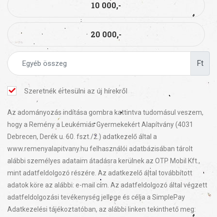
10 000,-
20 000,-
Ft
Szeretnék értesülni az új hírekről
Az adományozás indítása gombra kattintva tudomásul veszem,
hogy a Remény a Leukémiás Gyermekekért Alapítvány (4031
Debrecen, Derék u. 60. fszt./2.) adatkezelő által a
www.remenyalapitvany.hu felhasználói adatbázisában tárolt
alábbi személyes adataim átadásra kerülnek az OTP Mobil Kft.,
mint adatfeldolgozó részére. Az adatkezelő által továbbított
adatok köre az alábbi: e-mail cím. Az adatfeldolgozó által végzett
adatfeldolgozási tevékenység jellege és célja a SimplePay
Adatkezelési tájékoztatóban, az alábbi linken tekinthető meg: