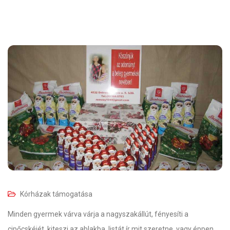
Kórházak támogatása
Minden gyermek várva várja a nagyszakállút, fényesíti a
cipőcskéjét, kiteszi az ablakba, listát ír mit szeretne, vagy éppen