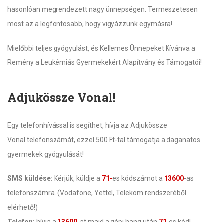
hasonlóan megrendezett nagy ünnepségen. Természetesen
most az a legfontosabb, hogy vigyázzunk egymásra!
Mielőbbi teljes gyógyulást, és Kellemes Ünnepeket Kívánva a
Remény a Leukémiás Gyermekekért Alapítvány és Támogatói!
Adjukössze Vonal!
Egy telefonhívással is segíthet, hívja az Adjukössze
Vonal telefonszámát, ezzel 500 Ft-tal támogatja a daganatos
gyermekek gyógyulását!
SMS küldése:
Kérjük, küldje a
71-
es kódszámot a
13600
-as
telefonszámra. (Vodafone, Yettel, Telekom rendszeréből
elérhető!)
Telefon:
hívja a
13600
-at majd a gépi hang után
71
-es kód!