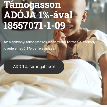
Támogasson
ADÓJA 1%-ával
18557071-1-09
Az alapítványi támogatások legnagyobb forrása
a személyi
jövedelemadó 1%-os felajánlásai!
ADÓ 1% Támogatásról