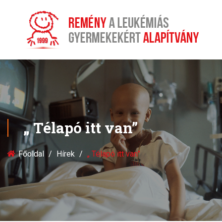
„ Télapó itt van”
Főoldal
Hírek
„ Télapó itt van”