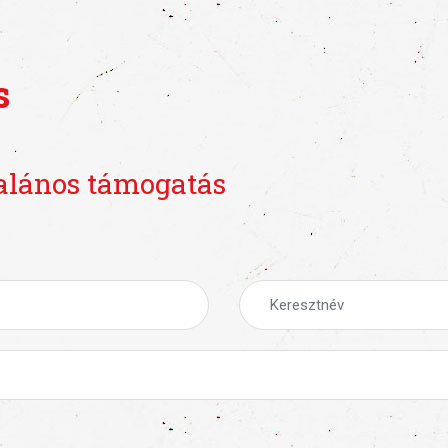
s
alános támogatás