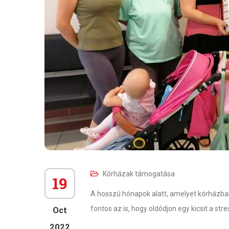
Kórházak támogatása
19
A hosszú hónapok alatt, amelyet kórházban
Oct
fontos az is, hogy oldódjon egy kicsit a s
2022