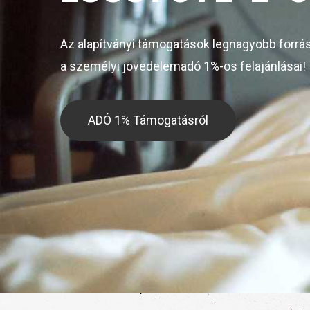
Az alapítványi támogatások legnagyobb forrá
a személyi jövedelemadó 1%-os felajánlásai!
ADÓ 1% Támogatásról