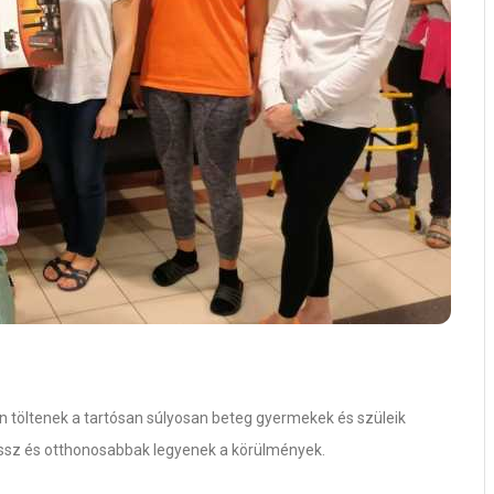
 töltenek a tartósan súlyosan beteg gyermekek és szüleik
tressz és otthonosabbak legyenek a körülmények.