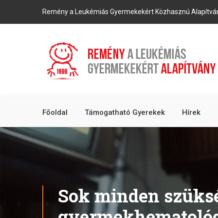
Remény a Leukémiás Gyermekekért Közhasznú Alapítvá
Főoldal
Támogatható Gyerekek
Hírek
Sok minden szüks
gyermekhematológ