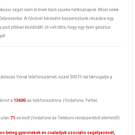
sokszor véget nem érőnek tűnő szürke hétköznapok. Most nekik
tt Debrecenbe. A főnővér kérésére beszereztünk részükre egy
picit jobban kezdődik! Jó volt látni, hogy egy ilyen gesztus
el!
Adjukössze Vonal telefonszámát, ezzel 500 Ft-tal támogatja a
zámot a
13600
-as telefonszámra. (Vodafone, Yettel,
g után
71
-es kód! (Vodafone és Telekom rendszeréből elérhető!)
tos beteg gyermekek és családjuk szociális segélyezését,