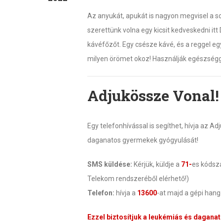
Az anyukát, apukát is nagyon megvisel a 
szerettünk volna egy kicsit kedveskedni i
kávéfőzőt. Egy csésze kávé, és a reggel egy 
milyen örömet okoz! Használják egészségg
Adjukössze Vonal!
Egy telefonhívással is segíthet, hívja az 
daganatos gyermekek gyógyulását!
SMS küldése:
Kérjük, küldje a
71-
es kóds
Telekom rendszeréből elérhető!)
Telefon:
hívja a
13600
-at majd a gépi han
Ezzel biztosítjuk a leukémiás és dagana