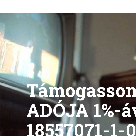
Támogasso
ADÓJA 1%-á
18557071-1-