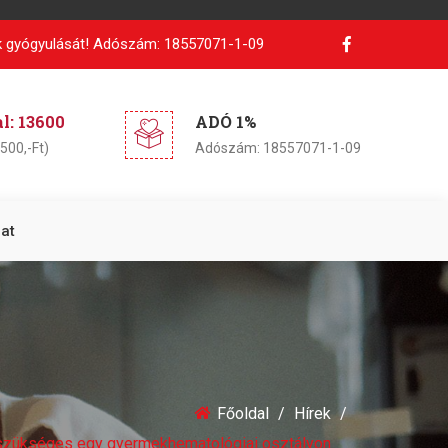
 gyógyulását!
Adószám: 18557071-1-09
: 13600
ADÓ 1%
500,-Ft)
Adószám: 18557071-1-09
at
Főoldal
Hírek
szükséges egy gyermekhematológiai osztályon