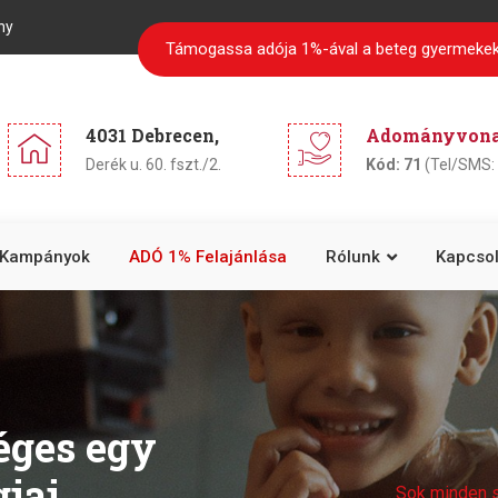
ny
Támogassa adója 1%-ával a beteg gyermekek
4031 Debrecen,
Adományvonal
Derék u. 60. fszt./2.
Kód: 71
(Tel/SMS: 
Kampányok
ADÓ 1% Felajánlása
Rólunk
Kapcsol
éges egy
iai
Sok minden 