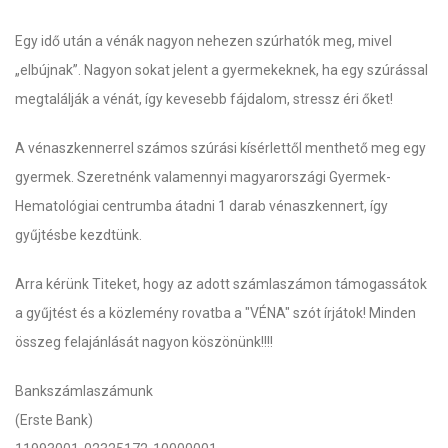
Egy idő után a vénák nagyon nehezen szúrhatók meg, mivel
„elbújnak”. Nagyon sokat jelent a gyermekeknek, ha egy szúrással
megtalálják a vénát, így kevesebb fájdalom, stressz éri őket!
A vénaszkennerrel számos szúrási kísérlettől menthető meg egy
gyermek. Szeretnénk valamennyi magyarországi Gyermek-
Hematológiai centrumba átadni 1 darab vénaszkennert, így
gyűjtésbe kezdtünk.
Arra kérünk Titeket, hogy az adott számlaszámon támogassátok
a gyűjtést és a közlemény rovatba a "
VÉNA
" szót írjátok! Minden
összeg felajánlását nagyon köszönünk!!!!
Bankszámlaszámunk
(Erste Bank)