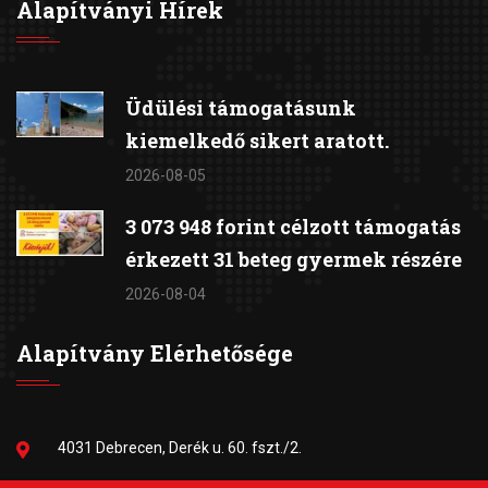
Alapítványi Hírek
Üdülési támogatásunk
kiemelkedő sikert aratott.
2026-08-05
3 073 948 forint célzott támogatás
érkezett 31 beteg gyermek részére
2026-08-04
Alapítvány Elérhetősége
4031 Debrecen, Derék u. 60. fszt./2.