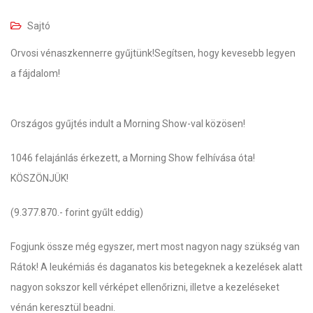
Sajtó
Orvosi vénaszkennerre gyűjtünk!Segítsen, hogy kevesebb legyen
a fájdalom!
Országos gyűjtés indult a Morning Show-val közösen!
1046 felajánlás érkezett, a Morning Show felhívása óta!
KÖSZÖNJÜK!
(9.377.870.- forint gyűlt eddig)
Fogjunk össze még egyszer, mert most nagyon nagy szükség van
Rátok! A leukémiás és daganatos kis betegeknek a kezelések alatt
nagyon sokszor kell vérképet ellenőrizni, illetve a kezeléseket
vénán keresztül beadni.