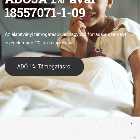
18557071-1-09
Az alapítványi támogatások legnagyobb forrása
a személyi
jövedelemadó 1%-os felajánlásai!
ADÓ 1% Támogatásról