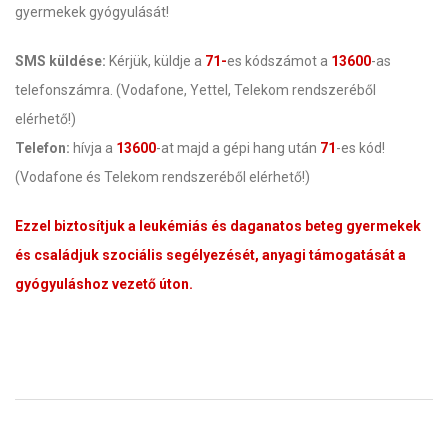
gyermekek gyógyulását!
SMS küldése:
Kérjük, küldje a
71-
es kódszámot a
13600
-as
telefonszámra. (Vodafone, Yettel, Telekom rendszeréből
elérhető!)
Telefon:
hívja a
13600
-at majd a gépi hang után
71
-es kód!
(Vodafone és Telekom rendszeréből elérhető!)
Ezzel biztosítjuk a leukémiás és daganatos beteg gyermekek
és családjuk szociális segélyezését, anyagi támogatását a
gyógyuláshoz vezető úton.