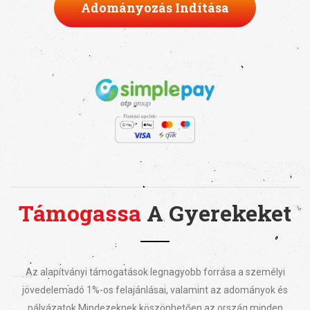
Adományozás Indítása
Támogassa
A Gyerekeket
Az alapítványi támogatások legnagyobb forrása a személyi
jövedelemadó 1%-os felajánlásai, valamint az adományok és
pályázatok.
Mindezeknek köszönhetően az ország minden