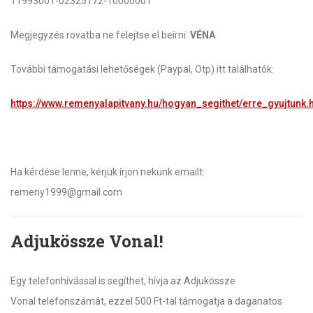
11993001-02325172-10000001
Megjegyzés rovatba ne felejtse el beírni:
VÉNA
További támogatási lehetőségek (Paypal, Otp) itt találhatók:
https://www.remenyalapitvany.hu/hogyan_segithet/erre_gyujtunk.
Ha kérdése lenne, kérjük írjon nekünk emailt:
remeny1999@gmail.com
Adjukössze Vonal!
Egy telefonhívással is segíthet, hívja az Adjukössze
Vonal telefonszámát, ezzel 500 Ft-tal támogatja a daganatos