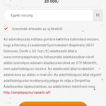
20 000,-
Ft
Szeretnék értesülni az új hírekről
Az adományozás indítása gombra kattintva tudomásul veszem,
hogy a Remény a Leukémiás Gyermekekért Alapítvány (4031
Debrecen, Derék u. 60. fszt./2.) adatkezelő által a
www.remenyalapitvany.hu felhasználói adatbázisában tárolt
alábbi személyes adataim átadásra kerülnek az OTP Mobil Kft.,
mint adatfeldolgozó részére. Az adatkezelő által továbbított
adatok köre az alábbi: e-mail cím. Az adatfeldolgozó által végzett
adatfeldolgozási tevékenység jellege és célja a SimplePay
Adatkezelési tájékoztatóban, az alábbi linken tekinthető meg:
http://simplepay.hu/vasarlo-aff