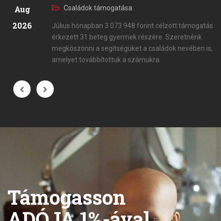
Aug
Családok támogatása
2026
Július hónapban 3 073 948 forint célzott támogatás
érkezett 31 beteg gyermek részére. Szeretnénk
megköszönni a segítségüket a családok nevében is,
amelyet továbbítottuk a számukra.
Támogasson
ADÓJA 1%-ával