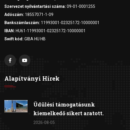
Szervezet nyilvántartási száma:
09-01-0001255
Adószám:
18557071-1-09
Bankszámlaszám:
11993001-02325172-10000001
IBAN:
HU61-11993001-02325172-10000001
Swift kód:
GIBA HU HB
Alapítványi Hírek
Üdülési támogatásunk
kiemelkedő sikert aratott.
2026-08-05