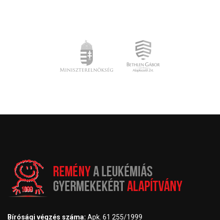
Bírósági végzés száma:
Apk. 61 255/1999