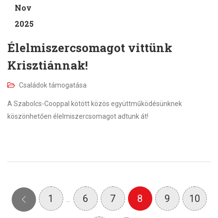
Nov
2025
Élelmiszercsomagot vittünk
Krisztiánnak!
Családok támogatása
A Szabolcs-Cooppal kötött közös együttműködésünknek
köszönhetően élelmiszercsomagot adtunk át!
1
6
7
8
9
10
…