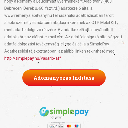
hogy a Remény a Leukémiás Gyermekekért Alapítvány (4031
Debrecen, Derék u. 60. fszt./2.) adatkezelő által a
www.remenyalapitvany.hu felhasználói adatbázisában tárolt
alábbi személyes adataim átadásra kerülnek az OTP Mobil Kft.,
mint adatfeldolgozó részére. Az adatkezelő által továbbított
adatok köre az alábbi: e-mail cím. Az adatfeldolgozó által végzett
adatfeldolgozási tevékenység jellege és célja a SimplePay
Adatkezelési tájékoztatóban, az alábbi linken tekinthető meg:
http://simplepay.hu/vasarlo-aff
Adományozás Indítása