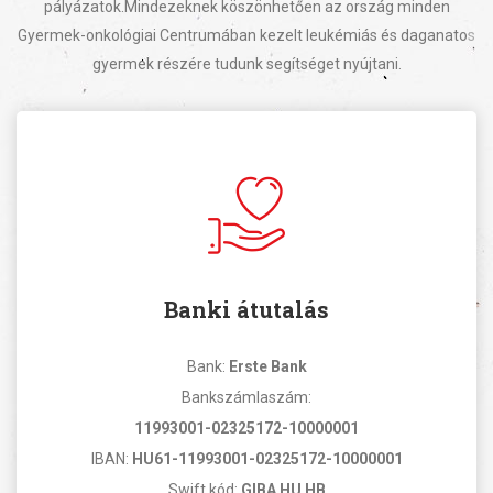
pályázatok.
Mindezeknek köszönhetően az ország minden
Gyermek-onkológiai Centrumában kezelt leukémiás és daganatos
gyermek részére tudunk segítséget nyújtani.
Banki átutalás
Bank:
Erste Bank
Bankszámlaszám:
11993001-02325172-10000001
IBAN:
HU61-11993001-02325172-10000001
Swift kód:
GIBA HU HB