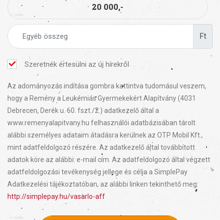
20 000,-
Ft
Szeretnék értesülni az új hírekről
Az adományozás indítása gombra kattintva tudomásul veszem,
hogy a Remény a Leukémiás Gyermekekért Alapítvány (4031
Debrecen, Derék u. 60. fszt./2.) adatkezelő által a
www.remenyalapitvany.hu felhasználói adatbázisában tárolt
alábbi személyes adataim átadásra kerülnek az OTP Mobil Kft.,
mint adatfeldolgozó részére. Az adatkezelő által továbbított
adatok köre az alábbi: e-mail cím. Az adatfeldolgozó által végzett
adatfeldolgozási tevékenység jellege és célja a SimplePay
Adatkezelési tájékoztatóban, az alábbi linken tekinthető meg:
http://simplepay.hu/vasarlo-aff