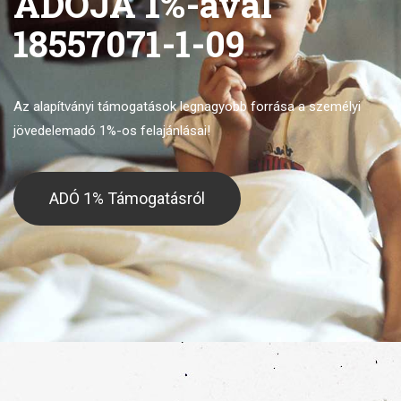
ADÓJA 1%-ával
18557071-1-09
Az alapítványi támogatások legnagyobb forrása
a személyi
jövedelemadó 1%-os felajánlásai!
ADÓ 1% Támogatásról