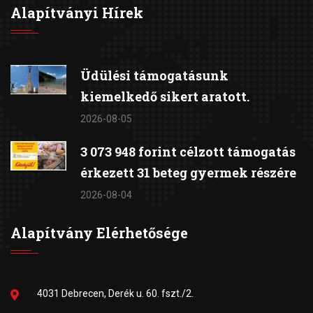
Alapítványi Hírek
Üdülési támogatásunk
kiemelkedő sikert aratott.
2026-08-05
3 073 948 forint célzott támogatás
érkezett 31 beteg gyermek részére
2026-08-04
Alapítvány Elérhetősége
4031 Debrecen, Derék u. 60. fszt./2.