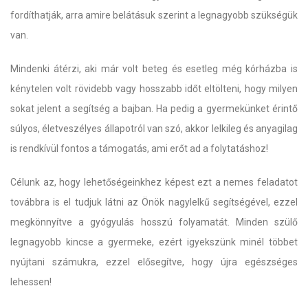
fordíthatják, arra amire belátásuk szerint a legnagyobb szükségük
van.
Mindenki átérzi, aki már volt beteg és esetleg még kórházba is
kénytelen volt rövidebb vagy hosszabb időt eltölteni, hogy milyen
sokat jelent a segítség a bajban. Ha pedig a gyermekünket érintő
súlyos, életveszélyes állapotról van szó, akkor lelkileg és anyagilag
is rendkívül fontos a támogatás, ami erőt ad a folytatáshoz!
Célunk az, hogy lehetőségeinkhez képest ezt a nemes feladatot
továbbra is el tudjuk látni az Önök nagylelkű segítségével, ezzel
megkönnyítve a gyógyulás hosszú folyamatát. Minden szülő
legnagyobb kincse a gyermeke, ezért igyekszünk minél többet
nyújtani számukra, ezzel elősegítve, hogy újra egészséges
lehessen!