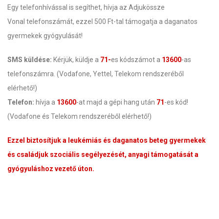
Egy telefonhívással is segíthet, hívja az Adjukössze
Vonal telefonszámát, ezzel 500 Ft-tal támogatja a daganatos
gyermekek gyógyulását!
SMS küldése:
Kérjük, küldje a
71-
es kódszámot a
13600
-as
telefonszámra. (Vodafone, Yettel, Telekom rendszeréből
elérhető!)
Telefon:
hívja a
13600
-at majd a gépi hang után
71
-es kód!
(Vodafone és Telekom rendszeréből elérhető!)
Ezzel biztosítjuk a leukémiás és daganatos beteg gyermekek
és családjuk szociális segélyezését, anyagi támogatását a
gyógyuláshoz vezető úton.