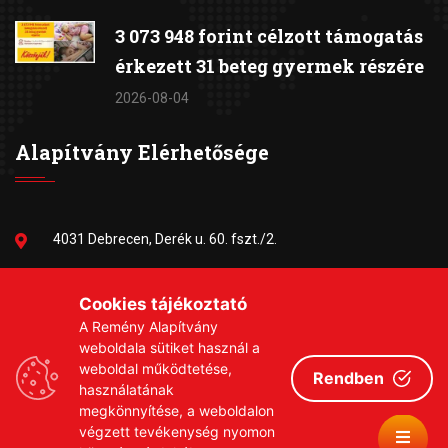
3 073 948 forint célzott támogatás
érkezett 31 beteg gyermek részére
2026-08-04
Alapítvány Elérhetősége
4031 Debrecen, Derék u. 60. fszt./2.
06-30/384-9703
Cookies tájékoztató
A Remény Alapítvány
remeny1999@gmail.com
weboldala sütiket használ a
weboldal működtetése,
Rendben
használatának
megkönnyítése, a weboldalon
végzett tevékenység nyomon