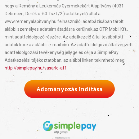
hogy a Remény a Leukémiás Gyermekekért Alapítvány (4031
Debrecen, Derék u. 60. fszt./2.) adatkezelő által a
www.remenyalapitvany.hu felhasználói adatbázisában tárolt
alábbi személyes adataim átadásra kerülnek az OTP Mobil Kft.,
mint adatfeldolgozó részére. Az adatkezelő által továbbított
adatok köre az alábbi: e-mail cím. Az adatfeldolgozó által végzett
adatfeldolgozási tevékenység jellege és célja a SimplePay
Adatkezelési tájékoztatóban, az alábbi linken tekinthető meg:
http://simplepay.hu/vasarlo-aff
Adományozás Indítása