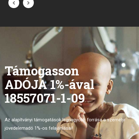
Támogasson
ADÓJA 1%-ával
18557071-1-09
Az alapítványi támogatások legnagyobb forrása
a személyi
jövedelemadó 1%-os felajánlásai!