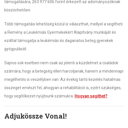
támogatására, 263 977 606 forint érkezett az adományozóknak
köszönhetően.
Több támogatási lehetőség közül is választhat, mellyel a segítheti
a Remény a Leukémiás Gyermekekért Alapítvány munkáját és
ezáltal támogatja a leukémiás és daganatos beteg gyerekek
gyógyulását.
Sajnos sok esetben nem csak az jelenti a küzdelmet a családok
számára, hogy a betegség ellen harcoljanak, hanem a mindennapi
megélhetés is veszélyben van. Az évekig tartó kezelés hatalmas
összeget emészt fel, ahogyan a rehabilitáció is, ezért szükséges,
hogy segítőkezet nyújtsunk számukra.
Hogyan segíthet?
Adjukössze Vonal!