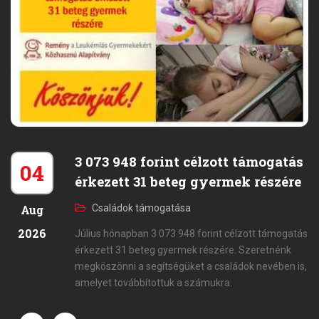
3 073 948 forint célzott támogatás
04
érkezett 31 beteg gyermek részére
Aug
Családok támogatása
2026
Július hónapban 3 073 948 forint célzott támogatás
érkezett 31 beteg gyermek részére. Szeretnénk
megköszönni a segítségüket a családok nevében is,
amelyet továbbítottuk a számukra.