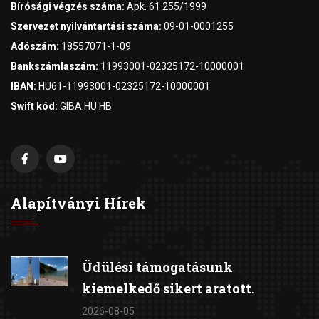
Bírósági végzés száma:
Apk. 61 255/1999
Szervezet nyilvántartási száma:
09-01-0001255
Adószám:
18557071-1-09
Bankszámlaszám:
11993001-02325172-10000001
IBAN:
HU61-11993001-02325172-10000001
Swift kód:
GIBA HU HB
Alapítványi Hírek
Üdülési támogatásunk
kiemelkedő sikert aratott.
2026-08-05