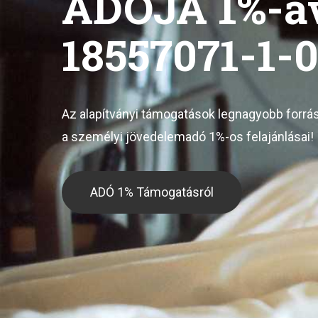
ADÓJA 1%-á
18557071-1-
Az alapítványi támogatások legnagyobb forrá
a személyi jövedelemadó 1%-os felajánlásai!
ADÓ 1% Támogatásról