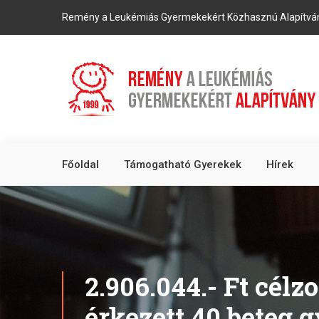
Remény a Leukémiás Gyermekekért Közhasznú Alapítvá
Főoldal
Támogatható Gyerekek
Hírek
2.906.044.- Ft cél
érkezett 40 beteg