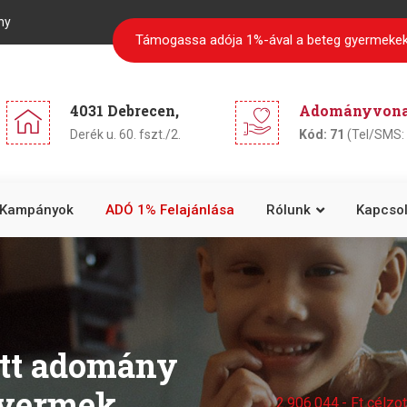
ny
Támogassa adója 1%-ával a beteg gyermekek
4031 Debrecen,
Adományvonal
Derék u. 60. fszt./2.
Kód: 71
(Tel/SMS: 
Kampányok
ADÓ 1% Felajánlása
Rólunk
Kapcsol
zott adomány
 gyermek
2.906.044.- Ft célz