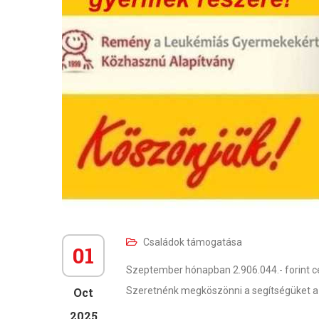
Családok támogatása
01
Szeptember hónapban 2.906.044.- forint c
Oct
Szeretnénk megköszönni a segítségüket a 
2025