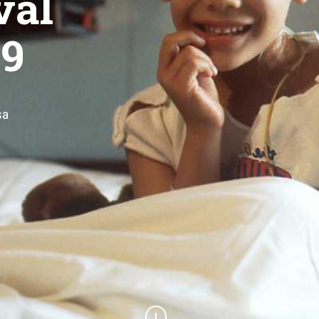
val
09
sa