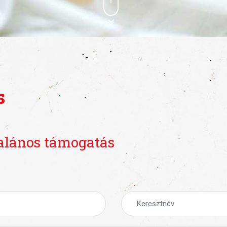
s
alános támogatás