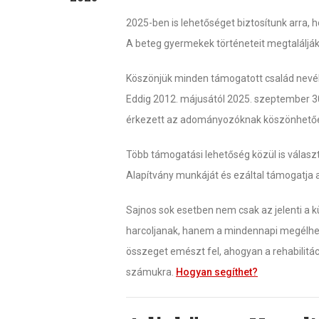
2025-ben is lehetőséget biztosítunk arra,
A beteg gyermekek történeteit megtalálják
Köszönjük minden támogatott család nev
Eddig 2012. májusától 2025. szeptember 30
érkezett az adományozóknak köszönhető
Több támogatási lehetőség közül is válasz
Alapítvány munkáját és ezáltal támogatja
Sajnos sok esetben nem csak az jelenti a 
harcoljanak, hanem a mindennapi megélhet
összeget emészt fel, ahogyan a rehabilitác
számukra.
Hogyan segíthet?