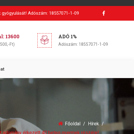
 gyógyulását!
Adószám: 18557071-1-09
: 13600
ADÓ 1%
500,-Ft)
Adószám: 18557071-1-09
at
Főoldal
Hírek
ott adomány érkezett 40 beteg gyermek részére!