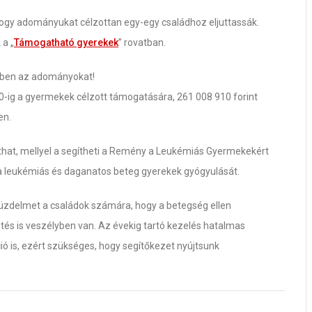
 hogy adományukat célzottan egy-egy családhoz eljuttassák.
 a „
Támogatható gyerekek
” rovatban.
ében az adományokat!
-ig a gyermekek célzott támogatására, 261 008 910 forint
en.
that, mellyel a segítheti a Remény a Leukémiás Gyermekekért
 a leukémiás és daganatos beteg gyerekek gyógyulását.
küzdelmet a családok számára, hogy a betegség ellen
és is veszélyben van. Az évekig tartó kezelés hatalmas
ió is, ezért szükséges, hogy segítőkezet nyújtsunk