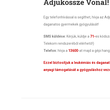
Adjukössze Vonal!
Egy telefonhívással is segíthet, hívja az 
daganatos gyermekek gyógyulását!
SMS küldése:
Kérjük, küldje a
71-
es kóds
Telekom rendszeréből elérhető!)
Telefon:
hívja a
13600
-at majd a gépi han
Ezzel biztosítjuk a leukémiás és dagana
anyagi támogatását a gyógyuláshoz veze