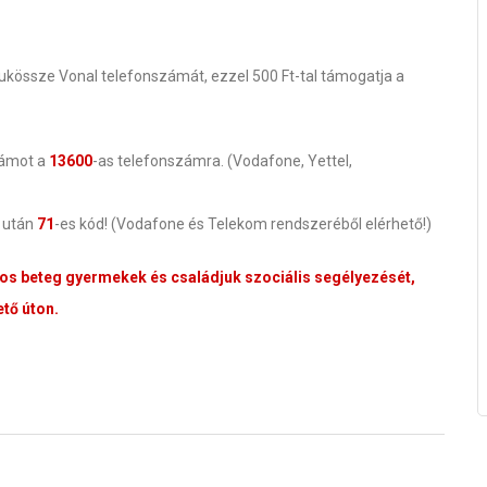
Adjukössze Vonal telefonszámát, ezzel 500 Ft-tal támogatja a
zámot a
13600
-as telefonszámra. (Vodafone, Yettel,
g után
71
-es kód! (Vodafone és Telekom rendszeréből elérhető!)
tos beteg gyermekek és családjuk szociális segélyezését,
tő úton.