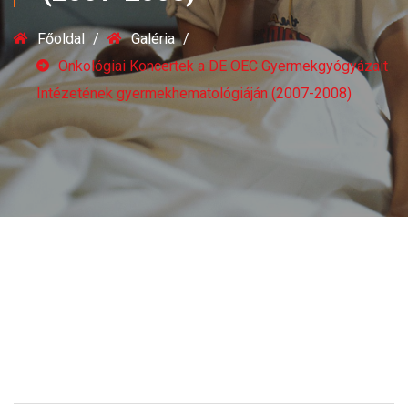
Főoldal
Galéria
Onkológiai Koncertek a DE OEC Gyermekgyógyázait
Intézetének gyermekhematológiáján (2007-2008)