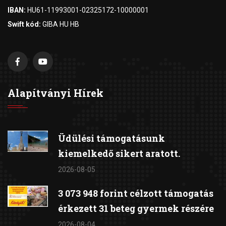
IBAN:
HU61-11993001-02325172-10000001
Swift kód:
GIBA HU HB
Alapítványi Hírek
Üdülési támogatásunk
kiemelkedő sikert aratott.
2026-08-05
3 073 948 forint célzott támogatás
érkezett 31 beteg gyermek részére
2026-08-04