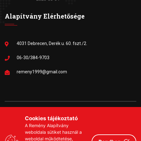
Alapítvány Elérhetősége
4031 Debrecen, Derék u. 60. fszt./2.
06-30/384-9703
remeny1999@gmail.com
Copyrights © 2026 Remény a Leukémiás Gyermekekért
Cookies tájékoztató
Közhasznú Alapítvány
A Remény Alapítvány
weboldala sütiket használ a
Adatvédelmi szabályzat
Adományozási tájékoztató
weboldal működtetése,