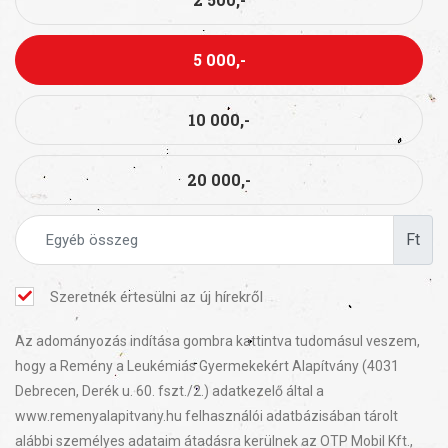
5 000,-
10 000,-
20 000,-
Ft
Szeretnék értesülni az új hírekről
Az adományozás indítása gombra kattintva tudomásul veszem,
hogy a Remény a Leukémiás Gyermekekért Alapítvány (4031
Debrecen, Derék u. 60. fszt./2.) adatkezelő által a
www.remenyalapitvany.hu felhasználói adatbázisában tárolt
alábbi személyes adataim átadásra kerülnek az OTP Mobil Kft.,